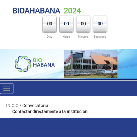
BIOAHABANA
2024
00
00
00
00
Días
Horas
Minutos
Segundos
Toggle
navigation
INICIO
/ Convocatoria
Contactar directamente a la institución